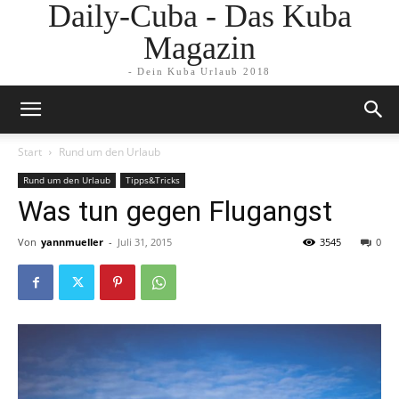
Daily-Cuba - Das Kuba
Magazin
- Dein Kuba Urlaub 2018
Start
Rund um den Urlaub
Rund um den Urlaub
Tipps&Tricks
Was tun gegen Flugangst
Von
yannmueller
-
Juli 31, 2015
3545
0