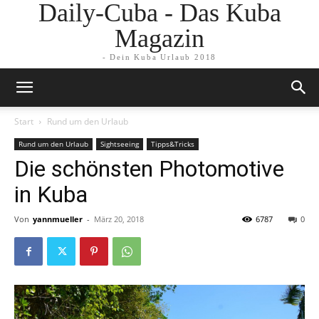
Daily-Cuba - Das Kuba
Magazin
- Dein Kuba Urlaub 2018
Start
Rund um den Urlaub
Rund um den Urlaub
Sightseeing
Tipps&Tricks
Die schönsten Photomotive
in Kuba
Von
yannmueller
-
März 20, 2018
6787
0