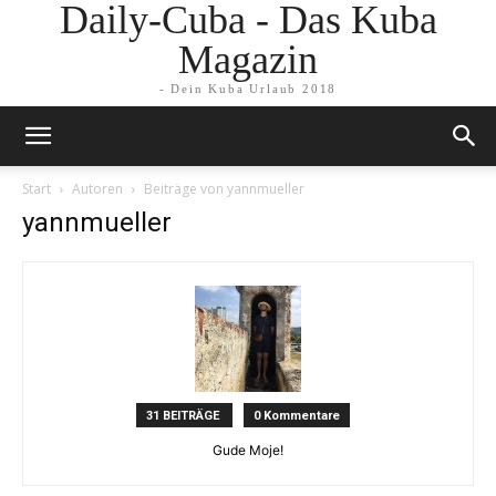
Daily-Cuba - Das Kuba
Magazin
- Dein Kuba Urlaub 2018
Start
Autoren
Beiträge von yannmueller
yannmueller
31 BEITRÄGE
0 Kommentare
Gude Moje!