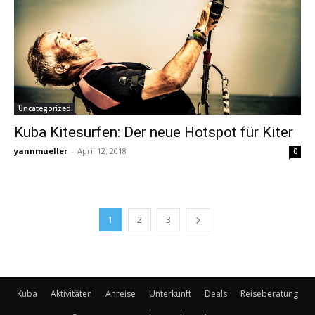
Uncategorized
Kuba Kitesurfen: Der neue Hotspot für Kiter
yannmueller
-
April 12, 2018
0
1
2
3
Kuba
Aktivitäten
Anreise
Unterkunft
Deals
Reiseberatung