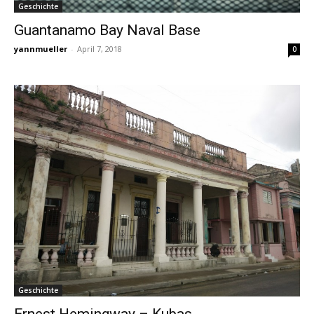
Geschichte
Guantanamo Bay Naval Base
yannmueller
-
April 7, 2018
0
Geschichte
Ernest Hemingway – Kubas