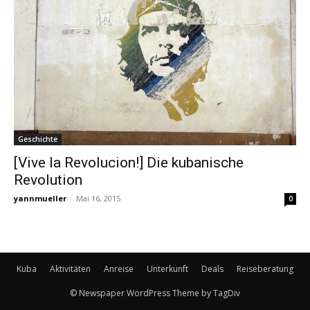
Geschichte
[Vive la Revolucion!] Die kubanische
Revolution
yannmueller
-
Mai 16, 2015
0
Kuba
Aktivitäten
Anreise
Unterkunft
Deals
Reiseberatung
© Newspaper WordPress Theme by TagDiv