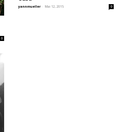
yannmueller
-
Mai 12, 2015
0
0