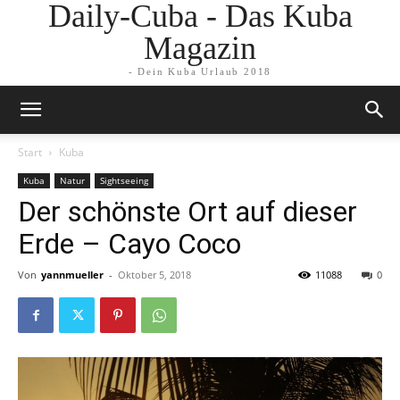
Daily-Cuba - Das Kuba
Magazin
- Dein Kuba Urlaub 2018
Start
Kuba
Kuba
Natur
Sightseeing
Der schönste Ort auf dieser
Erde – Cayo Coco
Von
yannmueller
-
Oktober 5, 2018
11088
0