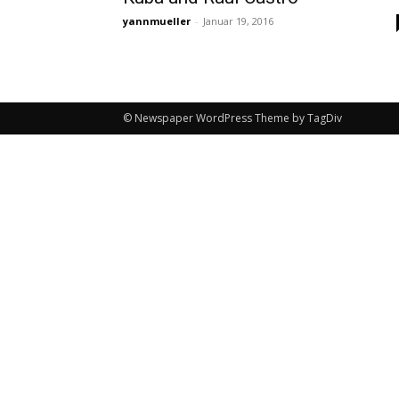
yannmueller
-
Januar 19, 2016
© Newspaper WordPress Theme by TagDiv