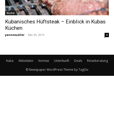
Küche
Kubanisches Hüftsteak – Einblick in Kubas
Küchen
yannmueller
-
Mai 30, 2015
0
Kuba
Aktivitäten
Anreise
Unterkunft
Deals
Reiseberatung
© Newspaper WordPress Theme by TagDiv