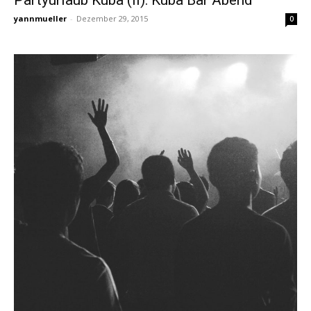
Partyurlaub Kuba (II): Kuba Bar Abend
yannmueller
-
Dezember 29, 2015
0