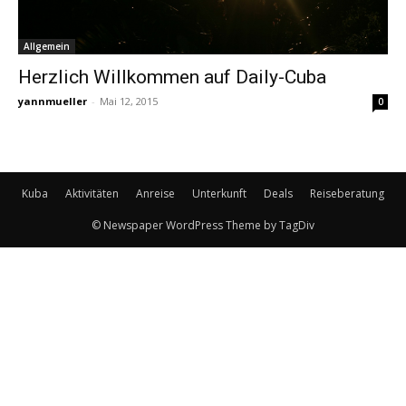
Allgemein
Herzlich Willkommen auf Daily-Cuba
yannmueller
-
Mai 12, 2015
0
Kuba
Aktivitäten
Anreise
Unterkunft
Deals
Reiseberatung
© Newspaper WordPress Theme by TagDiv