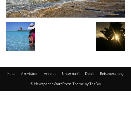
Kuba
Aktivitäten
Anreise
Unterkunft
Deals
Reiseberatung
© Newspaper WordPress Theme by TagDiv