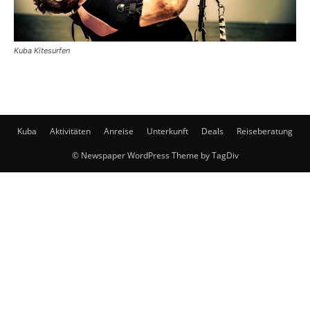
Kuba Kitesurfen
Kuba
Aktivitäten
Anreise
Unterkunft
Deals
Reiseberatung
© Newspaper WordPress Theme by TagDiv