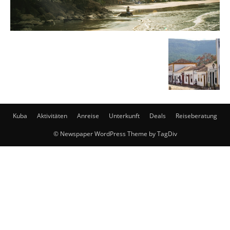
Kuba
Aktivitäten
Anreise
Unterkunft
Deals
Reiseberatung
© Newspaper WordPress Theme by TagDiv