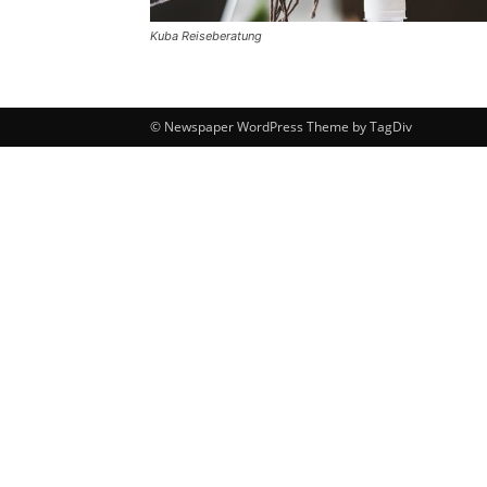
Kuba Reiseberatung
© Newspaper WordPress Theme by TagDiv