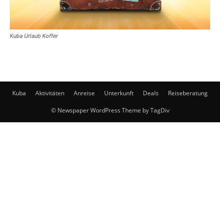
Kuba Urlaub Koffer
Kuba
Aktivitäten
Anreise
Unterkunft
Deals
Reiseberatung
© Newspaper WordPress Theme by TagDiv